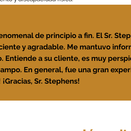
lidad civil pueden ser complejos; llame al bu
emos su reclamo y le brindaremos tranquilidad
nomenal de principio a fin. El Sr. St
ficiente y agradable. Me mantuvo info
. Entiende a su cliente, es muy perspi
campo. En general, fue una gran exper
¡Gracias, Sr. Stephens!