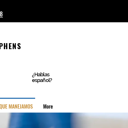
58
EPHENS
ONES
N
¿Hablas
español?
 QUE MANEJAMOS
More