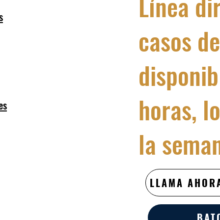
Línea di
s
casos de
disponib
horas, l
es
la sema
LLAMA AHORA
BAT