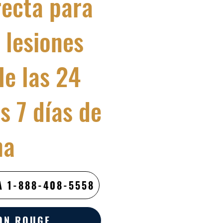
recta para
 lesiones
le las 24
os 7 días de
na
 1-888-408-5558
ON ROUGE