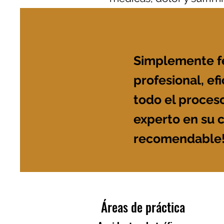
Los casos de responsabi
Stephens hoy y manejar
Simplemente fe
profesional, e
todo el proceso
experto en su 
recomendable! 
Áreas de práctica