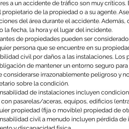
s a un accidente de tráfico son muy críticos.
al propietario de la propiedad o a su agente. A
iciones del área durante el accidente. Además,
la fecha, la hora y el lugar del incidente.
pantes de propiedades pueden ser considerado
quier persona que se encuentre en su propieda
idad civil por daños a las instalaciones. Los 
bligación de mantener un entorno seguro para lo
be considerarse irrazonablemente peligroso y 
tario sobre la condición.
nsabilidad de instalaciones incluyen condicio
con pasarelas/aceras, equipos, edificios (entra
uier propiedad (fija o movible) propiedad de ot
sabilidad civil a menudo incluyen pérdida de i
ento y discapacidad física.