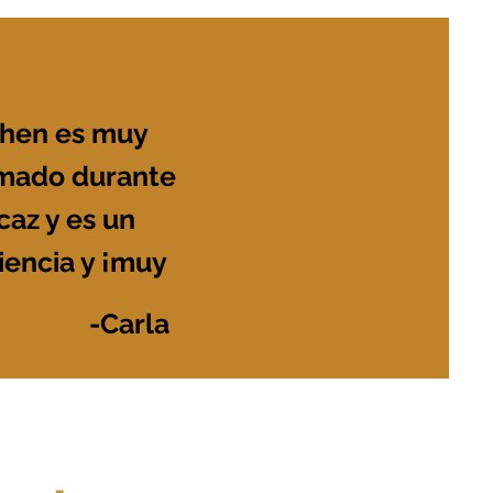
fete de abogados
.
ephen es muy
rmado durante
caz y es un
iencia y ¡muy
-Carla