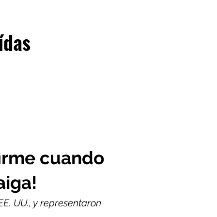
ídas
firme cuando
aiga!
EE. UU., y representaron