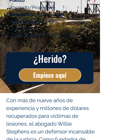
Puesto
:
Abogado/Propietario
Ubicación
: Baton Rouge
Línea gratuita
:
1-888-
408-5558
Línea directa
:
(225) 907-6777
¿Herido?
Empiece aquí
Con más de nueve años de
experiencia y millones de dólares
recuperados para víctimas de
lesiones, el abogado Willie
Stephens es un defensor incansable
de la justicia. Como fundador de